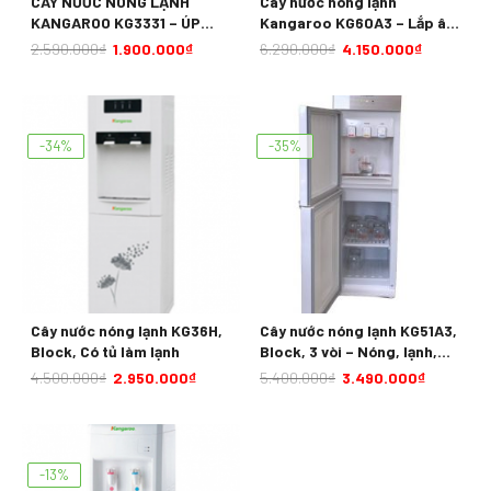
CÂY NƯỚC NÓNG LẠNH
Cây nước nóng lạnh
KANGAROO KG3331 – ÚP
Kangaroo KG60A3 – Lắp âm
BÌNH
bình
2.590.000
₫
1.900.000
₫
6.290.000
₫
4.150.000
₫
-34%
-35%
Cây nước nóng lạnh KG36H,
Cây nước nóng lạnh KG51A3,
Block, Có tủ làm lạnh
Block, 3 vòi – Nóng, lạnh,
thường
4.500.000
₫
2.950.000
₫
5.400.000
₫
3.490.000
₫
-13%