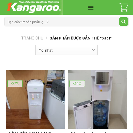
Skip
to
content
Tìm
kiếm:
TRANG CHỦ
/
SẢN PHẨM ĐƯỢC GẮN THẺ “3331”
-27%
-34%