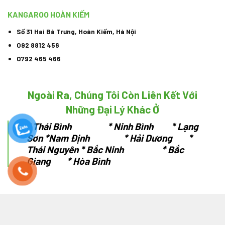
KANGAROO HOÀN KIẾM
Số 31 Hai Bà Trưng, Hoàn Kiếm, Hà Nội
092 8812 456
0792 465 466
Ngoài Ra, Chúng Tôi Còn Liên Kết Với
Những Đại Lý Khác Ở
*
Thái Bình * Ninh Bình * Lạng
Sơn
*Nam Định * Hải Dương *
Thái Nguyên
* Bắc Ninh * Bắc
Giang * Hòa Bình
Copyright ® 2018 - 2023 kangaroodaiviet.com
Trung tâm phân phối Kangaroo lớn nhất VN - Được vận hành