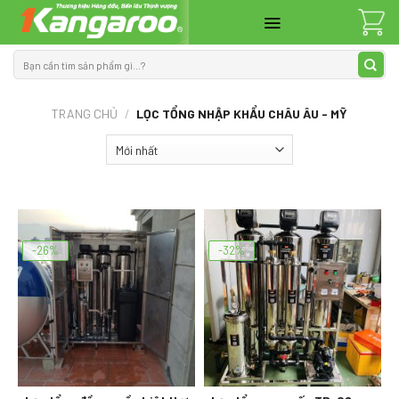
Skip
to
content
Tìm
kiếm:
TRANG CHỦ
/
LỌC TỔNG NHẬP KHẨU CHÂU ÂU - MỸ
-26%
-32%