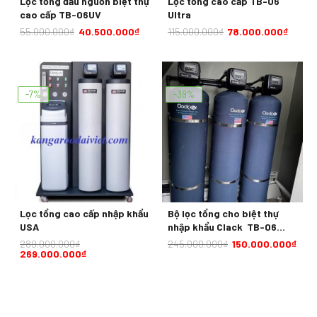
Lọc tổng đầu nguồn biệt thự
Lọc tổng cao cấp TB-06
cao cấp TB-06UV
Ultra
55.000.000
₫
40.500.000
₫
115.000.000
₫
78.000.000
₫
-7%
-39%
Lọc tổng cao cấp nhập khẩu
Bộ lọc tổng cho biệt thự
USA
nhập khẩu Clack TB-06
Softener
289.000.000
₫
245.000.000
₫
150.000.000
₫
269.000.000
₫