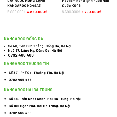
CÂY NƯỚC NÓNG LẠNH
Máy làm nóng lạnh nước Hàn
KANGAROO KG49A3
Quốc KG46
5.990.000
₫
3.850.000
₫
8.590.000
₫
5.790.000
₫
KANGAROO ĐỐNG ĐA
Số 40, Tôn Đức Thắng, Đống Đa, Hà Nội
Ngõ 87, Láng Hạ, Đống Đa, Hà Nội
0792 465 466
KANGAROO THƯỜNG TÍN
Số 391, Phố Ga, Thường Tín, Hà Nội
0792 465 466
KANGAROO HAI BÀ TRƯNG
Số 68, Trần Khát Chân, Hai Bà Trưng, Hà Nội
Số 106 Bạch Mai, Hai Bà Trưng, Hà Nội
0792 465 466