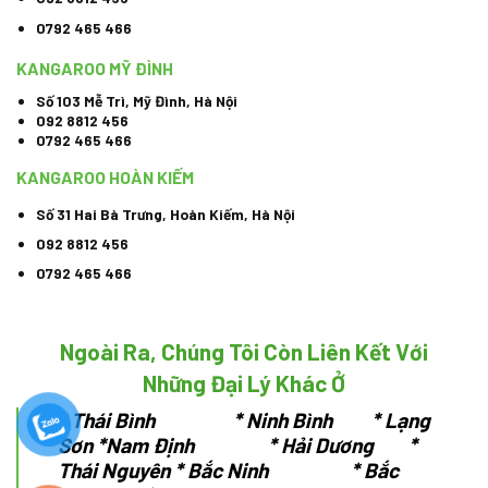
0792 465 466
KANGAROO MỸ ĐÌNH
Số 103 Mễ Trì, Mỹ Đình, Hà Nội
092 8812 456
0792 465 466
KANGAROO HOÀN KIẾM
Số 31 Hai Bà Trưng, Hoàn Kiếm, Hà Nội
092 8812 456
0792 465 466
Ngoài Ra, Chúng Tôi Còn Liên Kết Với
Những Đại Lý Khác Ở
*
Thái Bình * Ninh Bình * Lạng
Sơn
*Nam Định * Hải Dương *
Thái Nguyên
* Bắc Ninh * Bắc