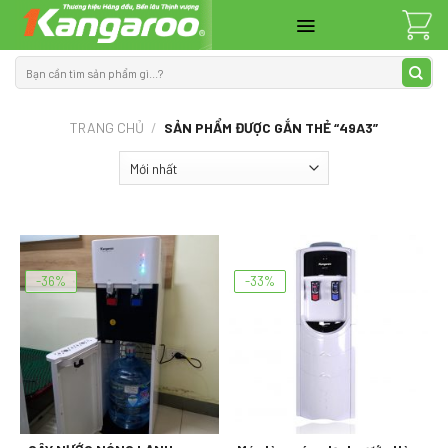
Skip
to
content
Tìm
kiếm:
TRANG CHỦ
/
SẢN PHẨM ĐƯỢC GẮN THẺ “49A3”
-36%
-33%