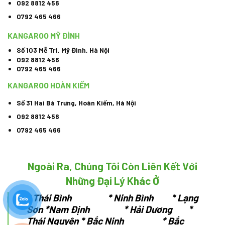
092 8812 456
0792 465 466
KANGAROO MỸ ĐÌNH
Số 103 Mễ Trì, Mỹ Đình, Hà Nội
092 8812 456
0792 465 466
KANGAROO HOÀN KIẾM
Số 31 Hai Bà Trưng, Hoàn Kiếm, Hà Nội
092 8812 456
0792 465 466
Ngoài Ra, Chúng Tôi Còn Liên Kết Với
Những Đại Lý Khác Ở
*
Thái Bình * Ninh Bình * Lạng
Sơn
*Nam Định * Hải Dương *
Thái Nguyên
* Bắc Ninh * Bắc