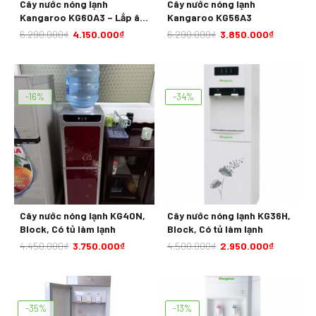
Cây nước nóng lạnh
Cây nước nóng lạnh
Kangaroo KG60A3 – Lắp âm
Kangaroo KG56A3
bình
6.290.000
₫
4.150.000
₫
6.290.000
₫
3.850.000
₫
-16%
-34%
Cây nước nóng lạnh KG40N,
Cây nước nóng lạnh KG36H,
Block, Có tủ làm lạnh
Block, Có tủ làm lạnh
4.450.000
₫
3.750.000
₫
4.500.000
₫
2.950.000
₫
-35%
-13%