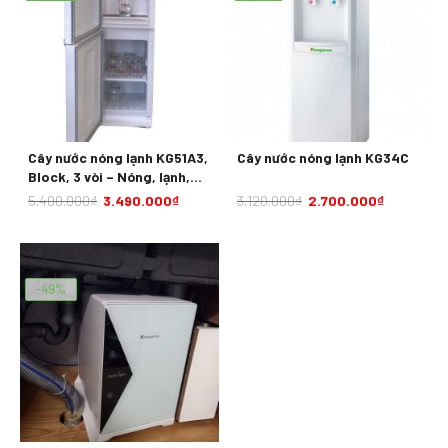
Cây nước nóng lạnh KG51A3,
Cây nước nóng lạnh KG34C
Block, 3 vòi – Nóng, lạnh,
thường
5.400.000
₫
3.490.000
₫
3.120.000
₫
2.700.000
₫
-49%