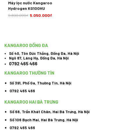
Máy lọc nước Kangaroo
Hydrogen KG100HU
9.890.000
₫
5.050.000
₫
KANGAROO ĐỐNG ĐA
Số 40, Tôn Đức Thắng, Đống Đa, Hà Nội
Ngõ 87, Láng Hạ, Đống Đa, Hà Nội
0792 465 466
KANGAROO THƯỜNG TÍN
Số 391, Phố Ga, Thường Tín, Hà Nội
0792 465 466
KANGAROO HAI BÀ TRƯNG
Số 68, Trần Khát Chân, Hai Bà Trưng, Hà Nội
Số 106 Bạch Mai, Hai Bà Trưng, Hà Nội
0792 465 466