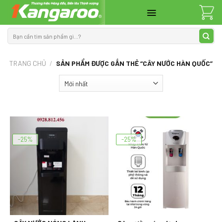
Skip
to
content
Tìm
kiếm:
TRANG CHỦ
/
SẢN PHẨM ĐƯỢC GẮN THẺ “CÂY NƯỚC HÀN QUỐC”
-25%
-25%