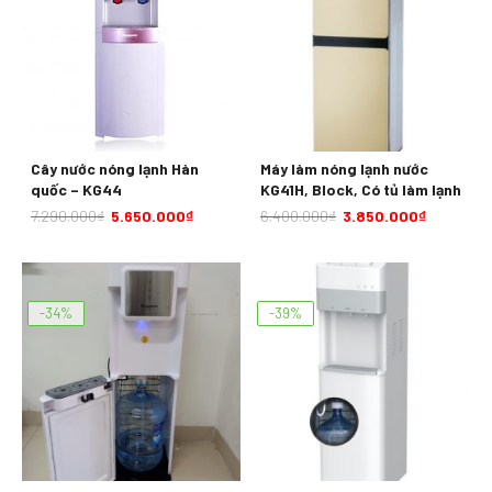
Cây nước nóng lạnh Hàn
Máy làm nóng lạnh nước
quốc – KG44
KG41H, Block, Có tủ làm lạnh
7.290.000
₫
5.650.000
₫
6.400.000
₫
3.850.000
₫
-34%
-39%