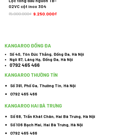
Lọc tổng đầu nguồn TB-
02VC cột inox 304
15.000.000
₫
9.250.000
₫
KANGAROO ĐỐNG ĐA
Số 40, Tôn Đức Thắng, Đống Đa, Hà Nội
Ngõ 87, Láng Hạ, Đống Đa, Hà Nội
0792 465 466
KANGAROO THƯỜNG TÍN
Số 391, Phố Ga, Thường Tín, Hà Nội
0792 465 466
KANGAROO HAI BÀ TRƯNG
Số 68, Trần Khát Chân, Hai Bà Trưng, Hà Nội
Số 106 Bạch Mai, Hai Bà Trưng, Hà Nội
0792 465 466