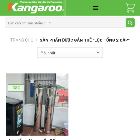
Skip
to
content
Tìm
kiếm:
TRANG CHỦ
/
SẢN PHẨM ĐƯỢC GẮN THẺ “LỌC TỔNG 2 CẤP”
-38%