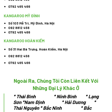
0792 465 466
KANGAROO MỸ ĐÌNH
Số 103 Mễ Trì, Mỹ Đình, Hà Nội
092 8812 456
0792 465 466
KANGAROO HOÀN KIẾM
Số 31 Hai Bà Trưng, Hoàn Kiếm, Hà Nội
092 8812 456
0792 465 466
Ngoài Ra, Chúng Tôi Còn Liên Kết Với
Những Đại Lý Khác Ở
*
Thái Bình * Ninh Bình * Lạng
Sơn
*Nam Định * Hải Dương *
Thái Nguyên
* Bắc Ninh * Bắc