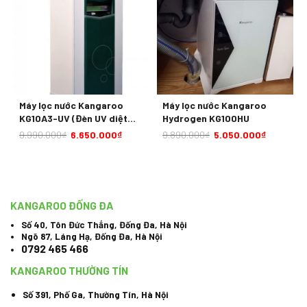
Máy lọc nước Kangaroo
Máy lọc nước Kangaroo
KG10A3-UV (Đèn UV diệt
Hydrogen KG100HU
khuẩn)
9.990.000
₫
6.650.000
₫
9.890.000
₫
5.050.000
₫
KANGAROO ĐỐNG ĐA
Số 40, Tôn Đức Thắng, Đống Đa, Hà Nội
Ngõ 87, Láng Hạ, Đống Đa, Hà Nội
0792 465 466
KANGAROO THƯỜNG TÍN
Số 391, Phố Ga, Thường Tín, Hà Nội