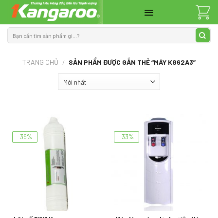
Skip
to
content
Tìm
kiếm:
TRANG CHỦ
/
SẢN PHẨM ĐƯỢC GẮN THẺ “MÁY KG62A3”
-39%
-33%