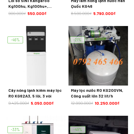
Lõi số 5IN1 Kangaroo
Máy làm nóng lạnh nước Hàn
Kg100hu, Kg100hu+,
Quốc KG46
Kg100HK, 100eed, 100med,
900.000
₫
550.000
₫
8.590.000
₫
5.790.000
₫
100eed iot
-46%
-21%
Cây nóng lạnh kiêm máy lọc
Máy lọc nước RO KG200VN,
RO KG62A3, 5 lõi, 3 vòi
Công suất lớn 32 lít/h
9.425.000
₫
5.050.000
₫
12.990.000
₫
10.250.000
₫
-33%
-49%