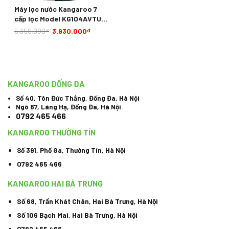
Máy lọc nước Kangaroo 7
cấp lọc Model KG104AVTU
có tủ
5.350.000
₫
3.930.000
₫
KANGAROO ĐỐNG ĐA
Số 40, Tôn Đức Thắng, Đống Đa, Hà Nội
Ngõ 87, Láng Hạ, Đống Đa, Hà Nội
0792 465 466
KANGAROO THƯỜNG TÍN
Số 391, Phố Ga, Thường Tín, Hà Nội
0792 465 466
KANGAROO HAI BÀ TRƯNG
Số 68, Trần Khát Chân, Hai Bà Trưng, Hà Nội
Số 106 Bạch Mai, Hai Bà Trưng, Hà Nội
0792 465 466