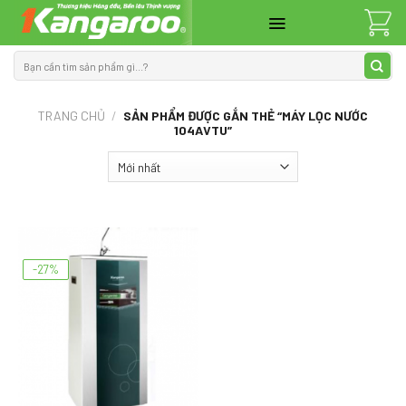
Skip
to
content
Tìm
kiếm:
TRANG CHỦ
/
SẢN PHẨM ĐƯỢC GẮN THẺ “MÁY LỌC NƯỚC
104AVTU”
-27%