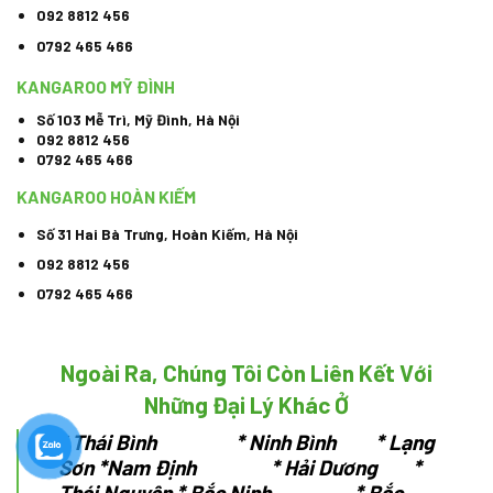
092 8812 456
0792 465 466
KANGAROO MỸ ĐÌNH
Số 103 Mễ Trì, Mỹ Đình, Hà Nội
092 8812 456
0792 465 466
KANGAROO HOÀN KIẾM
Số 31 Hai Bà Trưng, Hoàn Kiếm, Hà Nội
092 8812 456
0792 465 466
Ngoài Ra, Chúng Tôi Còn Liên Kết Với
Những Đại Lý Khác Ở
*
Thái Bình * Ninh Bình * Lạng
Sơn
*Nam Định * Hải Dương *
Thái Nguyên
* Bắc Ninh * Bắc