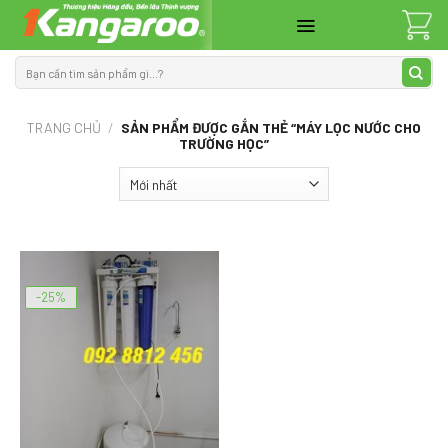
Skip
to
content
Tìm
kiếm:
TRANG CHỦ
/
SẢN PHẨM ĐƯỢC GẮN THẺ “MÁY LỌC NƯỚC CHO
TRƯỜNG HỌC”
-25%