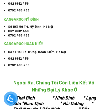
092 8812 456
0792 465 466
KANGAROO MỸ ĐÌNH
Số 103 Mễ Trì, Mỹ Đình, Hà Nội
092 8812 456
0792 465 466
KANGAROO HOÀN KIẾM
Số 31 Hai Bà Trưng, Hoàn Kiếm, Hà Nội
092 8812 456
0792 465 466
Ngoài Ra, Chúng Tôi Còn Liên Kết Với
Những Đại Lý Khác Ở
*
Thái Bình * Ninh Bình * Lạng
Sơn
*Nam Định * Hải Dương *
Thái Nguyên
* Bắc Ninh * Bắc