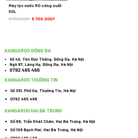
Máy lọc nước RO công suất
50L
8.950.000
₫
6.700.000
₫
KANGAROO ĐỐNG ĐA
Số 40, Tôn Đức Thắng, Đống Đa, Hà Nội
Ngõ 87, Láng Hạ, Đống Đa, Hà Nội
0792 465 466
KANGAROO THƯỜNG TÍN
Số 391, Phố Ga, Thường Tín, Hà Nội
0792 465 466
KANGAROO HAI BÀ TRƯNG
Số 68, Trần Khát Chân, Hai Bà Trưng, Hà Nội
Số 106 Bạch Mai, Hai Bà Trưng, Hà Nội
0792 465 466