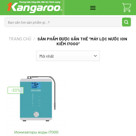
Skip
to
content
Tìm
kiếm:
TRANG CHỦ
/
SẢN PHẨM ĐƯỢC GẮN THẺ “MÁY LỌC NƯỚC ION
KIỀM I7000”
-20%