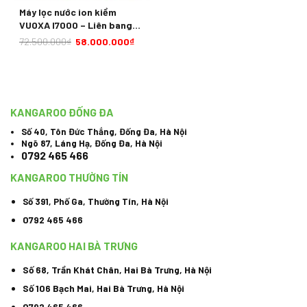
Máy lọc nước ion kiềm
VUOXA I7000 – Liên bang
Nga
72.500.000
₫
58.000.000
₫
KANGAROO ĐỐNG ĐA
Số 40, Tôn Đức Thắng, Đống Đa, Hà Nội
Ngõ 87, Láng Hạ, Đống Đa, Hà Nội
0792 465 466
KANGAROO THƯỜNG TÍN
Số 391, Phố Ga, Thường Tín, Hà Nội
0792 465 466
KANGAROO HAI BÀ TRƯNG
Số 68, Trần Khát Chân, Hai Bà Trưng, Hà Nội
Số 106 Bạch Mai, Hai Bà Trưng, Hà Nội
0792 465 466