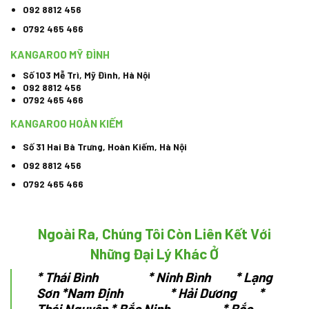
092 8812 456
0792 465 466
KANGAROO MỸ ĐÌNH
Số 103 Mễ Trì, Mỹ Đình, Hà Nội
092 8812 456
0792 465 466
KANGAROO HOÀN KIẾM
Số 31 Hai Bà Trưng, Hoàn Kiếm, Hà Nội
092 8812 456
0792 465 466
Ngoài Ra, Chúng Tôi Còn Liên Kết Với
Những Đại Lý Khác Ở
*
Thái Bình * Ninh Bình * Lạng
Sơn
*Nam Định * Hải Dương *
Thái Nguyên
* Bắc Ninh * Bắc