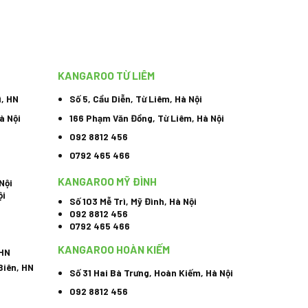
KANGAROO TỪ LIÊM
ì, HN
Số 5, Cầu Diễn, Từ Liêm, Hà Nội
à Nội
166 Phạm Văn Đồng, Từ Liêm, Hà Nội
092 8812 456
0792 465 466
KANGAROO MỸ ĐÌNH
Nội
ội
Số 103 Mễ Trì, Mỹ Đình, Hà Nội
092 8812 456
0792 465 466
KANGAROO HOÀN KIẾM
 HN
Biên, HN
Số 31 Hai Bà Trưng, Hoàn Kiếm, Hà Nội
092 8812 456