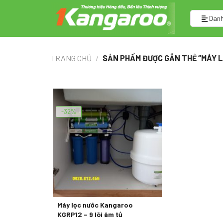
Skip
to
Danh
content
TRANG CHỦ
/
SẢN PHẨM ĐƯỢC GẮN THẺ “MÁY L
-32%
Máy lọc nước Kangaroo
KGRP12 – 9 lõi âm tủ