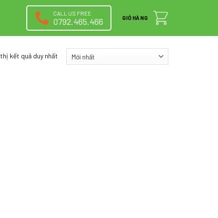
CALL US FREE
GIỎ HÀNG
0792.465.466
 thị kết quả duy nhất