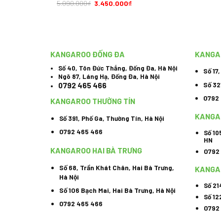
5.090.000
₫
3.450.000
₫
KANGAROO ĐỐNG ĐA
KANGA
Số 40, Tôn Đức Thắng, Đống Đa, Hà Nội
Số 17
Ngõ 87, Láng Hạ, Đống Đa, Hà Nội
Số 32
0792 465 466
0792
KANGAROO THƯỜNG TÍN
KANGA
Số 391, Phố Ga, Thường Tín, Hà Nội
0792 465 466
Số 10
HN
KANGAROO HAI BÀ TRƯNG
0792
Số 68, Trần Khát Chân, Hai Bà Trưng,
KANGA
Hà Nội
Số 21
Số 106 Bạch Mai, Hai Bà Trưng, Hà Nội
Số 12
0792 465 466
0792