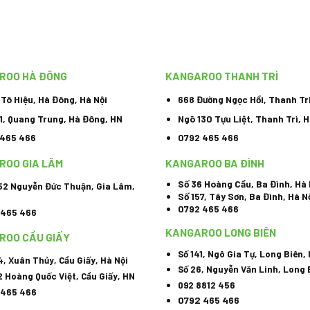
ROO HÀ ĐÔNG
KANGAROO THANH TRÌ
, Tô Hiệu, Hà Đông, Hà Nội
668 Đường Ngọc Hồi, Thanh Tr
1, Quang Trung, Hà Đông, HN
Ngõ 130 Tựu Liệt, Thanh Trì, H
 465 466
0792 465 466
ROO GIA LÂM
KANGAROO BA ĐÌNH
Số 36 Hoàng Cầu, Ba Đình, Hà 
52 Nguyễn Đức Thuận, Gia Lâm,
Số 157, Tây Sơn, Ba Đình, Hà N
0792 465 466
 465 466
KANGAROO LONG BIÊN
ROO CẦU GIẤY
Số 141, Ngô Gia Tự, Long Biên,
4, Xuân Thủy, Cầu Giấy, Hà Nội
Số 26, Nguyễn Văn Linh, Long 
2 Hoàng Quốc Việt, Cầu Giấy, HN
092 8812 456
 465 466
0792 465 466