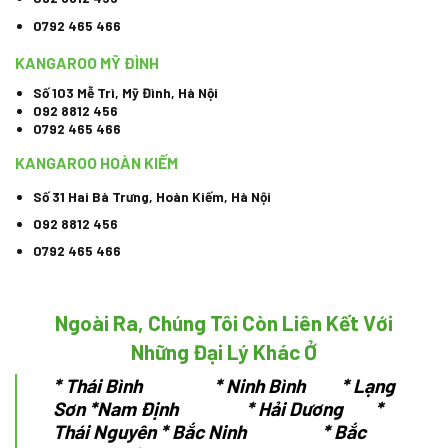
0792 465 466
KANGAROO MỸ ĐÌNH
Số 103 Mễ Trì, Mỹ Đình, Hà Nội
092 8812 456
0792 465 466
KANGAROO HOÀN KIẾM
Số 31 Hai Bà Trưng, Hoàn Kiếm, Hà Nội
092 8812 456
0792 465 466
Ngoài Ra, Chúng Tôi Còn Liên Kết Với
Những Đại Lý Khác Ở
*
Thái Bình * Ninh Bình * Lạng
Sơn
*Nam Định * Hải Dương *
Thái Nguyên
* Bắc Ninh * Bắc