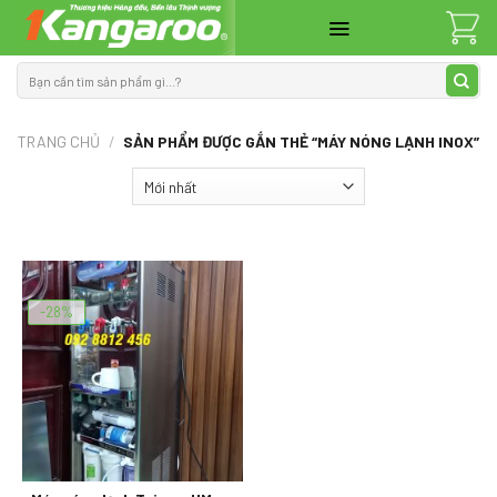
Skip
to
content
Tìm
kiếm:
TRANG CHỦ
/
SẢN PHẨM ĐƯỢC GẮN THẺ “MÁY NÓNG LẠNH INOX”
-28%