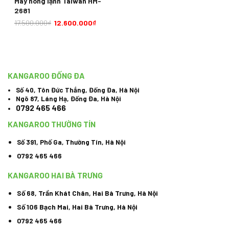
Máy nóng lạnh Taiwan HM-
2681
17.500.000
₫
12.600.000
₫
KANGAROO ĐỐNG ĐA
Số 40, Tôn Đức Thắng, Đống Đa, Hà Nội
Ngõ 87, Láng Hạ, Đống Đa, Hà Nội
0792 465 466
KANGAROO THƯỜNG TÍN
Số 391, Phố Ga, Thường Tín, Hà Nội
0792 465 466
KANGAROO HAI BÀ TRƯNG
Số 68, Trần Khát Chân, Hai Bà Trưng, Hà Nội
Số 106 Bạch Mai, Hai Bà Trưng, Hà Nội
0792 465 466