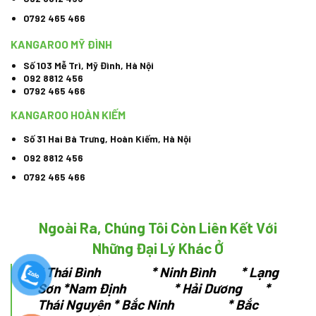
0792 465 466
KANGAROO MỸ ĐÌNH
Số 103 Mễ Trì, Mỹ Đình, Hà Nội
092 8812 456
0792 465 466
KANGAROO HOÀN KIẾM
Số 31 Hai Bà Trưng, Hoàn Kiếm, Hà Nội
092 8812 456
0792 465 466
Ngoài Ra, Chúng Tôi Còn Liên Kết Với
Những Đại Lý Khác Ở
*
Thái Bình * Ninh Bình * Lạng
Sơn
*Nam Định * Hải Dương *
Thái Nguyên
* Bắc Ninh * Bắc