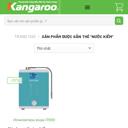
Skip
to
content
Tìm
kiếm:
TRANG CHỦ
/
SẢN PHẨM ĐƯỢC GẮN THẺ “NƯỚC KIỀM”
-20%