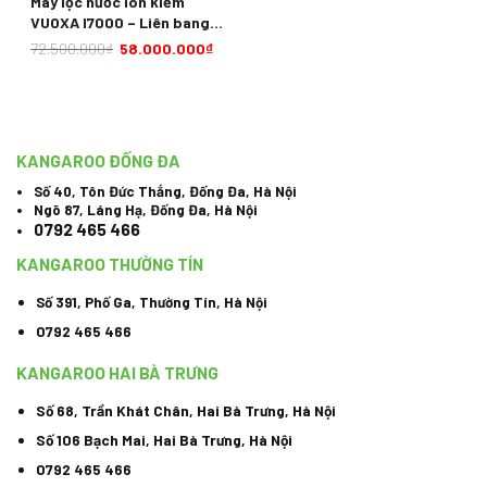
Máy lọc nước ion kiềm
VUOXA I7000 – Liên bang
Nga
72.500.000
₫
58.000.000
₫
KANGAROO ĐỐNG ĐA
Số 40, Tôn Đức Thắng, Đống Đa, Hà Nội
Ngõ 87, Láng Hạ, Đống Đa, Hà Nội
0792 465 466
KANGAROO THƯỜNG TÍN
Số 391, Phố Ga, Thường Tín, Hà Nội
0792 465 466
KANGAROO HAI BÀ TRƯNG
Số 68, Trần Khát Chân, Hai Bà Trưng, Hà Nội
Số 106 Bạch Mai, Hai Bà Trưng, Hà Nội
0792 465 466