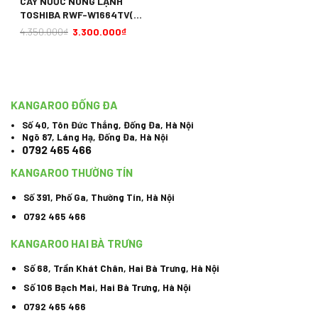
CÂY NƯỚC NÓNG LẠNH
TOSHIBA RWF-W1664TV(W1)
670W
4.350.000
₫
3.300.000
₫
KANGAROO ĐỐNG ĐA
Số 40, Tôn Đức Thắng, Đống Đa, Hà Nội
Ngõ 87, Láng Hạ, Đống Đa, Hà Nội
0792 465 466
KANGAROO THƯỜNG TÍN
Số 391, Phố Ga, Thường Tín, Hà Nội
0792 465 466
KANGAROO HAI BÀ TRƯNG
Số 68, Trần Khát Chân, Hai Bà Trưng, Hà Nội
Số 106 Bạch Mai, Hai Bà Trưng, Hà Nội
0792 465 466