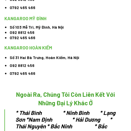
0792 465 466
KANGAROO MỸ ĐÌNH
Số 103 Mễ Trì, Mỹ Đình, Hà Nội
092 8812 456
0792 465 466
KANGAROO HOÀN KIẾM
Số 31 Hai Bà Trưng, Hoàn Kiếm, Hà Nội
092 8812 456
0792 465 466
Ngoài Ra, Chúng Tôi Còn Liên Kết Với
Những Đại Lý Khác Ở
*
Thái Bình * Ninh Bình * Lạng
Sơn
*Nam Định * Hải Dương *
Thái Nguyên
* Bắc Ninh * Bắc