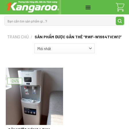
Skip
to
content
Tìm
kiếm:
TRANG CHỦ
/
SẢN PHẨM ĐƯỢC GẮN THẺ “RWF-W1664TV(W1)”
-24%