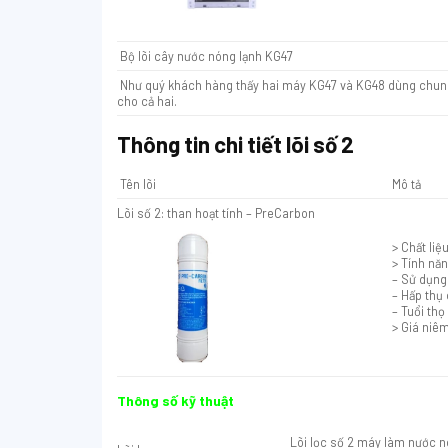
Bộ lõi cây nước nóng lạnh KG47
Như quý khách hàng thấy hai máy KG47 và KG48 dùng chung bộ
cho cả hai.
Thông tin chi tiết lõi số 2
Tên lõi
Mô tả
Lõi số 2: than hoạt tính – PreCarbon
> Chất liệ
> Tính năn
– Sử dụng
– Hấp thụ 
– Tuổi thọ
> Giá niê
Thông số kỹ thuật
Lõi lọc số 2 máy làm nước 