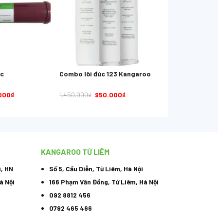
ic
Combo lõi đúc 123 Kangaroo
000
₫
1.450.000
₫
950.000
₫
KANGAROO TỪ LIÊM
ì, HN
Số 5, Cầu Diễn, Từ Liêm, Hà Nội
à Nội
166 Phạm Văn Đồng, Từ Liêm, Hà Nội
092 8812 456
0792 465 466