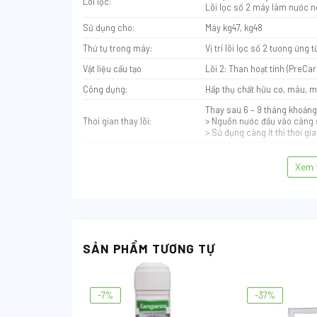
Lõi lọc:
Lõi lọc số 2 máy làm nước 
Sử dụng cho:
Máy kg47, kg48
Thứ tự trong máy:
Vị trí lõi lọc số 2 tương ứng t
Vật liệu cấu tạo
Lõi 2: Than hoạt tính (PreCa
Công dụng:
Hấp thụ chất hữu cơ, màu, mù
Thay sau 6 – 9 tháng khoảng 
Thời gian thay lõi:
> Nguồn nước đầu vào càng sạ
> Sử dụng càng ít thì thời gi
Xem 
SẢN PHẨM TƯƠNG TỰ
-7%
-37%