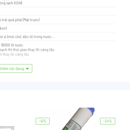
nóng lạnh KG48
ừ trái quá phải (Mặt trước)
rbon)
i vị (mùi clo), độc tố trong nước…
18000 lít nước.
ch thì thời gian thay lõi càng lâu
an thay lõi càng lâu
thêm nội dung
-41%
-24%