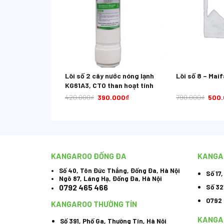
ước nóng lạnh
Lõi số 2 cây nước nóng lạnh
Lõi số 8 – Mai
 Carbon
KG61A3, CTO than hoạt tính
.000
₫
420.000
₫
390.000
₫
790.000
₫
500
KANGAROO ĐỐNG ĐA
KANGA
Số 40, Tôn Đức Thắng, Đống Đa, Hà Nội
Số 17
Ngõ 87, Láng Hạ, Đống Đa, Hà Nội
Số 32
0792 465 466
0792
KANGAROO THƯỜNG TÍN
KANGA
Số 391, Phố Ga, Thường Tín, Hà Nội