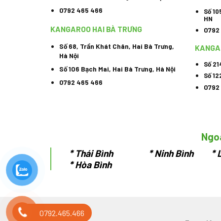
0792 465 466
Số 10
HN
KANGAROO HAI BÀ TRƯNG
0792
Số 68, Trần Khát Chân, Hai Bà Trưng,
KANGA
Hà Nội
Số 21
Số 106 Bạch Mai, Hai Bà Trưng, Hà Nội
Số 12
0792 465 466
0792
Ngoà
*
Thái Bình * Ninh Bình * L
* Hòa Bình
0792.465.466