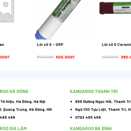
fan
Lõi số 9 – ORP
Lõi số 6 Ceram
.000
₫
850.000
₫
500.000
₫
500.000
₫
380.
ROO HÀ ĐÔNG
KANGAROO THANH TRÌ
, Tô Hiệu, Hà Đông, Hà Nội
668 Đường Ngọc Hồi, Thanh Tr
1, Quang Trung, Hà Đông, HN
Ngõ 130 Tựu Liệt, Thanh Trì, H
 465 466
0792 465 466
ROO GIA LÂM
KANGAROO BA ĐÌNH