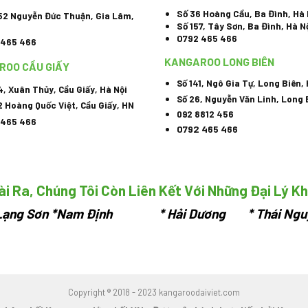
Số 36 Hoàng Cầu, Ba Đình, Hà 
52 Nguyễn Đức Thuận, Gia Lâm,
Số 157, Tây Sơn, Ba Đình, Hà N
0792 465 466
 465 466
KANGAROO LONG BIÊN
ROO CẦU GIẤY
Số 141, Ngô Gia Tự, Long Biên,
4, Xuân Thủy, Cầu Giấy, Hà Nội
Số 26, Nguyễn Văn Linh, Long 
2 Hoàng Quốc Việt, Cầu Giấy, HN
092 8812 456
 465 466
0792 465 466
i Ra, Chúng Tôi Còn Liên Kết Với Những Đại Lý K
ạng Sơn
*Nam Định * Hải Dương * Thái Ngu
Copyright ® 2018 - 2023 kangaroodaiviet.com