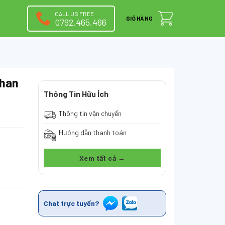
CALL US FREE
GIỎ HÀNG
0792.465.466
Than
Thông Tin Hữu Ích
Thông tin vận chuyển
Hướng dẫn thanh toán
Xem tất cả →
ượng
Chat trực tuyến?