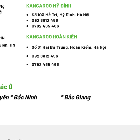
KANGAROO MỸ ĐÌNH
Nội
ội
Số 103 Mễ Trì, Mỹ Đình, Hà Nội
092 8812 456
0792 465 466
KANGAROO HOÀN KIẾM
 HN
Biên, HN
Số 31 Hai Bà Trưng, Hoàn Kiếm, Hà Nội
092 8812 456
0792 465 466
hác Ở
yên
* Bắc Ninh * Bắc Giang