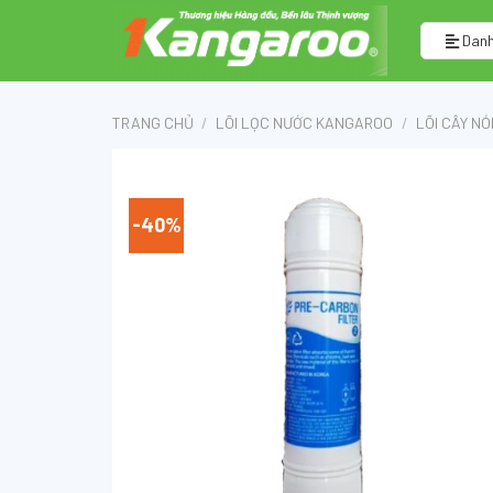
Skip
to
Danh
content
TRANG CHỦ
/
LÕI LỌC NƯỚC KANGAROO
/
LÕI CÂY N
-40%