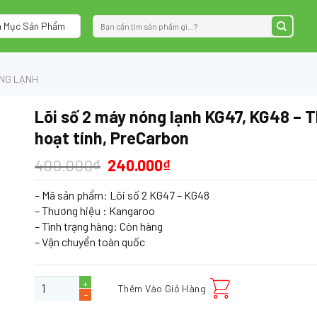
Tìm
 Mục Sản Phẩm
kiếm:
ÓNG LẠNH
Lõi số 2 máy nóng lạnh KG47, KG48 – 
hoạt tính, PreCarbon
400.000
₫
240.000
₫
– Mã sản phẩm: Lõi số 2 KG47 – KG48
– Thương hiệu : Kangaroo
– Tình trạng hàng:
Còn hàng
– Vận chuyển toàn quốc
Lõi số 2 máy nóng lạnh KG47, KG48 - Than hoạt tính, PreCarbon số l
Thêm Vào Giỏ Hàng