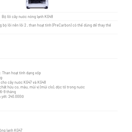
Bộ lõi cây nước nóng lạnh KG48
 lõi nên lõi 2 , than hoạt tính (PreCarbon) có thể dùng để thay thế
u: Than hoạt tính dạng xốp
g:
 cho cây nước KG47 và KG48
chất hữu cơ, màu, mùi vị (mùi clo), độc tố trong nước
 6-9 tháng
m yết: 240.000Đ
nóng lạnh KG47