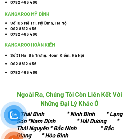
0792 465 466
KANGAROO MỸ ĐÌNH
Số 103 Mễ Trì, Mỹ Đình, Hà Nội
092 8812 456
0792 465 466
KANGAROO HOÀN KIẾM
Số 31 Hai Bà Trưng, Hoàn Kiếm, Hà Nội
092 8812 456
0792 465 466
Ngoài Ra, Chúng Tôi Còn Liên Kết Với
Những Đại Lý Khác Ở
*
Thái Bình * Ninh Bình * Lạng
Sơn
*Nam Định * Hải Dương *
Thái Nguyên
* Bắc Ninh * Bắc
Giang * Hòa Bình