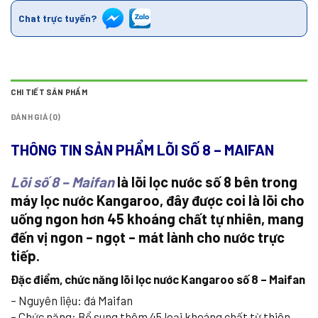
Chat trực tuyến?
CHI TIẾT SẢN PHẨM
ĐÁNH GIÁ (0)
THÔNG TIN SẢN PHẨM LÕI SỐ 8 – MAIFAN
Lõi số 8 – Maifan
là lõi lọc nước số 8 bên trong
máy lọc nước Kangaroo, đây được coi là lõi cho
uống ngon hơn 45 khoáng chất tự nhiên, mang
đến vị ngon – ngọt – mát lành cho nước trực
tiếp.
Đặc điểm, chức năng lõi lọc nước Kangaroo số 8 – Maifan
– Nguyên liệu: đá Maifan
– Chức năng: Bổ sung thêm 45 loại khoáng chất từ thiên