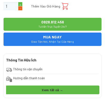
Lõi số 8 - Maifan số lượng
Thêm Vào Giỏ Hàng
0928.812.456
Tư Vấn Trực Tuyến 24/7
MUA NGAY
Giao Tận Nơi, Nhận Tại Cửa Hàng
Thông Tin Hữu Ích
Thông tin vận chuyển
Hướng dẫn thanh toán
Xem tất cả →