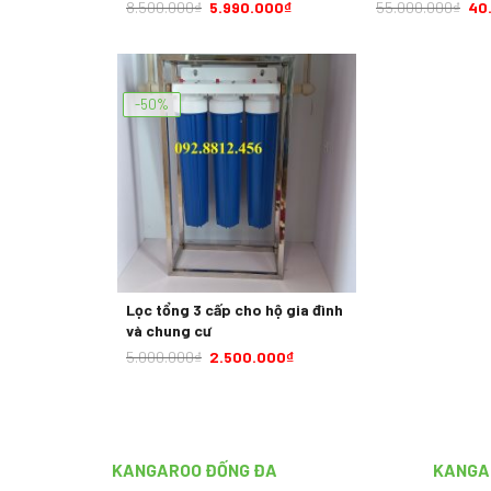
8.500.000
₫
5.990.000
₫
55.000.000
₫
40
-50%
Lọc tổng 3 cấp cho hộ gia đình
và chung cư
5.000.000
₫
2.500.000
₫
KANGAROO ĐỐNG ĐA
KANGA