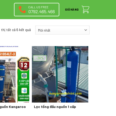
CALL US FREE
GIỎ HÀNG
0792.465.466
 thị tất cả 6 kết quả
-36%
nguồn Kangaroo
Lọc tổng đầu nguồn 1 cấp