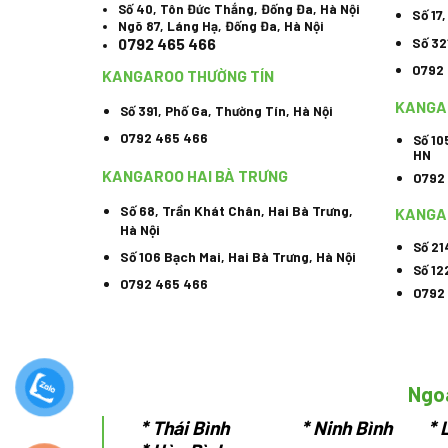
Số 40, Tôn Đức Thắng, Đống Đa, Hà Nội
Số 17
Ngõ 87, Láng Hạ, Đống Đa, Hà Nội
Số 32
0792 465 466
0792
KANGAROO THƯỜNG TÍN
KANGA
Số 391, Phố Ga, Thường Tín, Hà Nội
0792 465 466
Số 10
HN
KANGAROO HAI BÀ TRƯNG
0792
Số 68, Trần Khát Chân, Hai Bà Trưng,
KANGA
Hà Nội
Số 21
Số 106 Bạch Mai, Hai Bà Trưng, Hà Nội
Số 12
0792 465 466
0792
Ngoà
*
Thái Bình * Ninh Bình * L