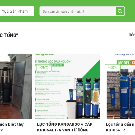
Tìm
 Mục Sản Phẩm
kiếm:
Hiển
C TỔNG”
-25%
-36%
uồn biệt thự
LỌC TỔNG KANGAROO 4 CẤP
Lọc tổng đầu 
UV
KG1054LT-4 VAN TỰ ĐỘNG
KG1054T3