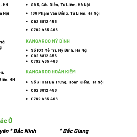
ì, HN
Số 5, Cầu Diễn, Từ Liêm, Hà Nội
à Nội
166 Phạm Văn Đồng, Từ Liêm, Hà Nội
092 8812 456
0792 465 466
KANGAROO MỸ ĐÌNH
Nội
ội
Số 103 Mễ Trì, Mỹ Đình, Hà Nội
092 8812 456
0792 465 466
KANGAROO HOÀN KIẾM
 HN
Biên, HN
Số 31 Hai Bà Trưng, Hoàn Kiếm, Hà Nội
092 8812 456
0792 465 466
hác Ở
yên
* Bắc Ninh * Bắc Giang