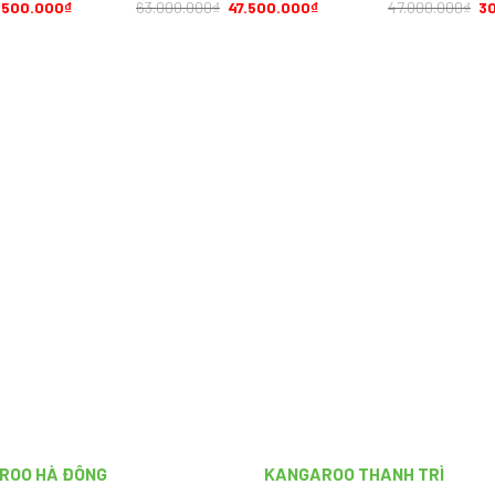
.500.000
₫
63.000.000
₫
47.500.000
₫
47.000.000
₫
3
ROO HÀ ĐÔNG
KANGAROO THANH TRÌ