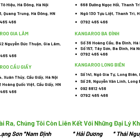
, Tô Hiệu, Hà Đông, Hà Nội
668 Đường Ngọc Hồi, Thanh Tr
1, Quang Trung, Hà Đông, HN
Ngõ 130 Tựu Liệt, Thanh Trì, H
 465 466
0792 465 466
ROO GIA LÂM
KANGAROO BA ĐÌNH
Số 36 Hoàng Cầu, Ba Đình, Hà 
52 Nguyễn Đức Thuận, Gia Lâm,
Số 157, Tây Sơn, Ba Đình, Hà N
0792 465 466
 465 466
KANGAROO LONG BIÊN
ROO CẦU GIẤY
Số 141, Ngô Gia Tự, Long Biên,
4, Xuân Thủy, Cầu Giấy, Hà Nội
Số 26, Nguyễn Văn Linh, Long 
2 Hoàng Quốc Việt, Cầu Giấy, HN
092 8812 456
 465 466
0792 465 466
i Ra, Chúng Tôi Còn Liên Kết Với Những Đại Lý K
ạng Sơn
*Nam Định * Hải Dương * Thái Ngu