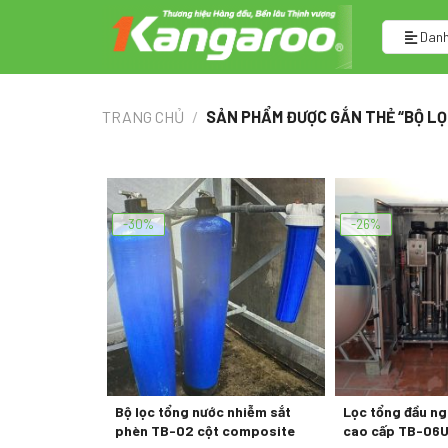
Skip
to
Danh
content
TRANG CHỦ
/
SẢN PHẨM ĐƯỢC GẮN THẺ “BỘ LỌ
-30%
-26%
Bộ lọc tổng nước nhiễm sắt
Lọc tổng đầu ng
phèn TB-02 cột composite
cao cấp TB-06