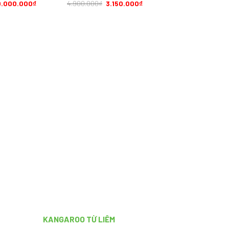
0.000.000
₫
4.900.000
₫
3.150.000
₫
KANGAROO TỪ LIÊM