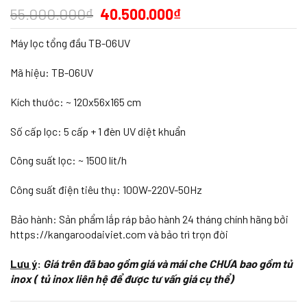
55.000.000
₫
40.500.000
₫
Máy lọc tổng đầu TB-06UV
Mã hiệu: TB-06UV
Kích thước: ~ 120x56x165 cm
Số cấp lọc: 5 cấp + 1 đèn UV diệt khuẩn
Công suất lọc: ~ 1500 lít/h
Công suất điện tiêu thụ: 100W-220V-50Hz
Bảo hành: Sản phẩm lắp ráp bảo hành 24 tháng chính hãng bởi
https://kangaroodaiviet.com và bảo trì trọn đời
Lưu ý
:
Giá trên đã bao gồm giá và mái che CHƯA bao gồm tủ
inox ( tủ inox liên hệ để được tư vấn giá cụ thể)