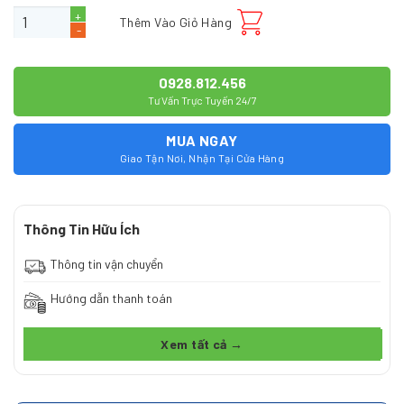
Lọc tổng đầu nguồn biệt thự cao cấp TB-06UV số lượng
Thêm Vào Giỏ Hàng
0928.812.456
Tư Vấn Trực Tuyến 24/7
MUA NGAY
Giao Tận Nơi, Nhận Tại Cửa Hàng
Thông Tin Hữu Ích
Thông tin vận chuyển
Hướng dẫn thanh toán
Xem tất cả →