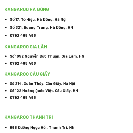
KANGAROO HÀ ĐÔNG
Số 17, Tô Hiệu, Hà Đông, Hà Nội
Số 321, Quang Trung, Hà Đông, HN
Trình
chơi
0792 465 466
Video
KANGAROO GIA LÂM
Số 1052 Nguyễn Đức Thuận, Gia Lâm, HN
0792 465 466
KANGAROO CẦU GIẤY
Số 214, Xuân Thủy, Cầu Giấy, Hà Nội
Số 122 Hoàng Quốc Việt, Cầu Giấy, HN
0792 465 466
KANGAROO THANH TRÌ
668 Đường Ngọc Hồi, Thanh Trì, HN