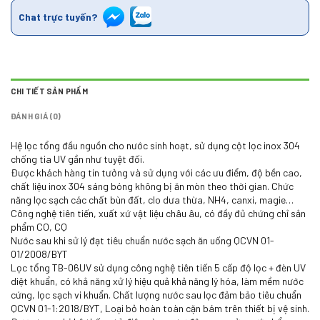
Chat trực tuyến?
CHI TIẾT SẢN PHẨM
ĐÁNH GIÁ (0)
Hệ lọc tổng đầu nguồn cho nước sinh hoạt, sử dụng cột lọc inox 304
chống tia UV gần như tuyệt đối.
Được khách hàng tin tưởng và sử dụng với các ưu điểm, độ bền cao,
chất liệu inox 304 sáng bóng không bị ăn mòn theo thời gian. Chức
năng lọc sạch các chất bùn đất, clo dưa thừa, NH4, canxi, magie…
Công nghệ tiên tiến, xuất xứ vật liệu châu âu, có đầy đủ chứng chỉ sản
phẩm CO, CQ
Nước sau khi sử lý đạt tiêu chuẩn nước sạch ăn uống QCVN 01-
01/2008/BYT
Lọc tổng TB-06UV sử dụng công nghệ tiên tiến 5 cấp độ lọc + đèn UV
diệt khuẩn, có khả năng xử lý hiệu quả khả năng lý hóa, làm mềm nước
cứng, lọc sạch vi khuẩn. Chất lượng nước sau lọc đảm bảo tiêu chuẩn
QCVN 01-1:2018/BYT, Loại bỏ hoàn toàn cặn bám trên thiết bị vệ sinh.