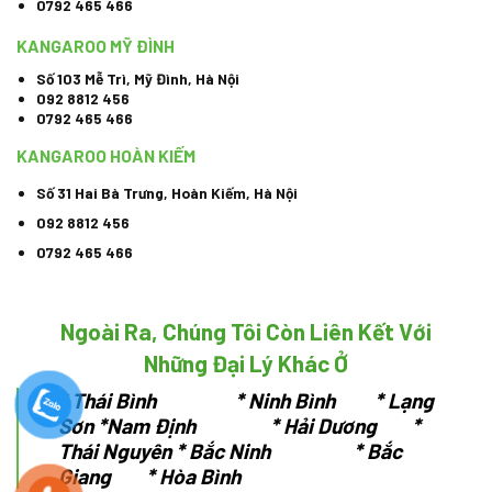
0792 465 466
KANGAROO MỸ ĐÌNH
Số 103 Mễ Trì, Mỹ Đình, Hà Nội
092 8812 456
0792 465 466
KANGAROO HOÀN KIẾM
Số 31 Hai Bà Trưng, Hoàn Kiếm, Hà Nội
092 8812 456
0792 465 466
Ngoài Ra, Chúng Tôi Còn Liên Kết Với
Những Đại Lý Khác Ở
*
Thái Bình * Ninh Bình * Lạng
Sơn
*Nam Định * Hải Dương *
Thái Nguyên
* Bắc Ninh * Bắc
Giang * Hòa Bình