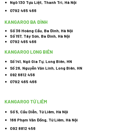
Ngõ 130 Tựu Liệt, Thanh Trì, Hà Nội
0792 465 466
KANGAROO BA ĐÌNH
Số 36 Hoàng Cầu, Ba Đình, Hà Nội
Số 157, Tây Sơn, Ba Đình, Hà Nội
0792 465 466
KANGAROO LONG BIÊN
Số 141, Ngô Gia Tự, Long Biên, HN
Số 26, Nguyễn Văn Linh, Long Biên, HN
092 8812 456
0792 465 466
KANGAROO TỪ LIÊM
00:00
00:41
Số 5, Cầu Diễn, Từ Liêm, Hà Nội
166 Phạm Văn Đồng, Từ Liêm, Hà Nội
092 8812 456