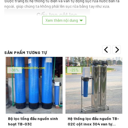
Được trang bị hệ thống tủ điện và van tự động sục rửa nước bẩn ra
ngoài, giúp chúng ta không phải lên sục rửa bằng tay như xưa.
Xem thêm nội dung
SẢN PHẨM TƯƠNG TỰ
-36%
-25%
Bộ lọc tổng đầu nguồn sinh
Hệ thống lọc đầu nguồn TB-
hoạt TB-03C
02C cột inox 304 van tự