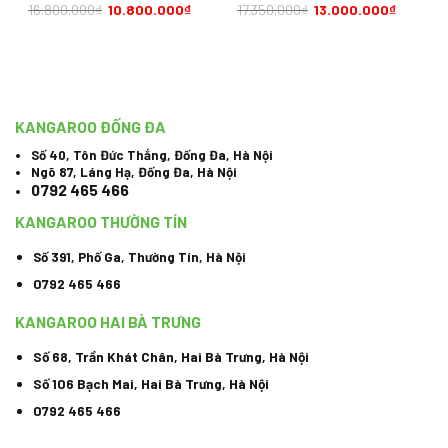
động
16.800.000
₫
10.800.000
₫
17.350.000
₫
13.000.000
₫
KANGAROO ĐỐNG ĐA
Số 40, Tôn Đức Thắng, Đống Đa, Hà Nội
Ngõ 87, Láng Hạ, Đống Đa, Hà Nội
0792 465 466
KANGAROO THƯỜNG TÍN
Số 391, Phố Ga, Thường Tín, Hà Nội
0792 465 466
KANGAROO HAI BÀ TRƯNG
Số 68, Trần Khát Chân, Hai Bà Trưng, Hà Nội
Số 106 Bạch Mai, Hai Bà Trưng, Hà Nội
0792 465 466