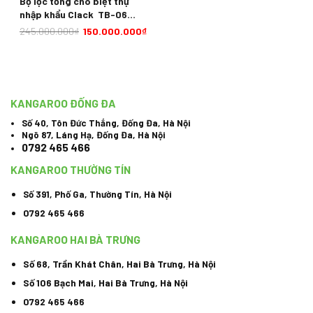
Bộ lọc tổng cho biệt thự
nhập khẩu Clack TB-06
Softener
245.000.000
₫
150.000.000
₫
KANGAROO ĐỐNG ĐA
Số 40, Tôn Đức Thắng, Đống Đa, Hà Nội
Ngõ 87, Láng Hạ, Đống Đa, Hà Nội
0792 465 466
KANGAROO THƯỜNG TÍN
Số 391, Phố Ga, Thường Tín, Hà Nội
0792 465 466
KANGAROO HAI BÀ TRƯNG
Số 68, Trần Khát Chân, Hai Bà Trưng, Hà Nội
Số 106 Bạch Mai, Hai Bà Trưng, Hà Nội
0792 465 466