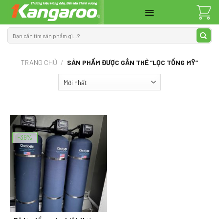
Skip
to
content
Tìm
kiếm:
TRANG CHỦ
/
SẢN PHẨM ĐƯỢC GẮN THẺ “LỌC TỔNG MỸ”
-39%