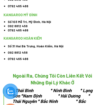
0792 465 466
KANGAROO MỸ ĐÌNH
Số 103 Mễ Trì, Mỹ Đình, Hà Nội
092 8812 456
0792 465 466
KANGAROO HOÀN KIẾM
Số 31 Hai Bà Trưng, Hoàn Kiếm, Hà Nội
092 8812 456
0792 465 466
Ngoài Ra, Chúng Tôi Còn Liên Kết Với
Những Đại Lý Khác Ở
*
Thái Bình * Ninh Bình * Lạng
Sơn
*Nam Định * Hải Dương *
Thái Nguyên
* Bắc Ninh * Bắc