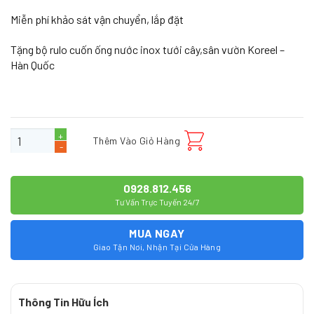
Miễn phí khảo sát vận chuyển, lắp đặt
Tặng bộ rulo cuốn ống nước inox tưới cây,sân vườn Koreel –
Hàn Quốc
Bộ lọc tổng cho biệt thự nhập khẩu Clack TB-06 Softener số lượng
Thêm Vào Giỏ Hàng
0928.812.456
Tư Vấn Trực Tuyến 24/7
MUA NGAY
Giao Tận Nơi, Nhận Tại Cửa Hàng
Thông Tin Hữu Ích