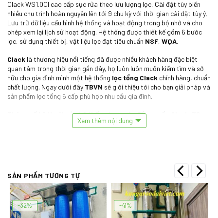
Clack WS1.0CI cao cấp sục rửa theo lưu lượng lọc, Cài đặt tùy biến
nhiều chu trình hoàn nguyên lên tới 9 chu kỳ với thời gian cài đặt tùy ý,
Lưu trữ dữ liệu cấu hình hệ thống và hoạt động trong bộ nhớ và cho
phép xem lại lịch sử hoạt động. Hệ thống được thiết kế gồm 6 bước
lọc, sử dụng thiết bị, vật liệu lọc đạt tiêu chuẩn
NSF
,
WQA
.
Clack
là thương hiệu nổi tiếng đã được nhiều khách hàng đặc biệt
quan tâm trong thời gian gần đây, họ luôn luôn muốn kiếm tìm và sở
hữu cho gia đình mình một hệ thống
lọc tổng Clack
chính hãng, chuẩn
chất lượng. Ngay dưới đây
TBVN
sẽ giới thiệu tới cho bạn giải pháp và
sản phẩm lọc tổng 6 cấp phù hợp nhu cầu gia đình.
Thông số kỹ thuật của hệ thống lọc nước đầu nguồn Clack TB-
Xem thêm nội dung
06 Softener 4m3/h
6 cấp độ lọc.
Model
: Clack TB-06 Softener.
Số cấp lọc
: 06 cấp độ lọc. Tiêu chuẩn nước cao cấp nhất.
Cấp 1️
: Xử lý thô, lọc kim loại nặng như sắt, asen, chì, thuỷ ngân, cặn
SẢN PHẨM TƯƠNG TỰ
đen Mangan … (Vật liệu lọc Clack Brim us ).
Cấp 2️
: Xử lý triệt để màu mùi, độc tố, Clo tồn dư, nâng PH tốt cho
-32%
-41%
sức khoẻ … (Vật liệu lọc Clack Carbon và Corosex Clack 🇺🇸).