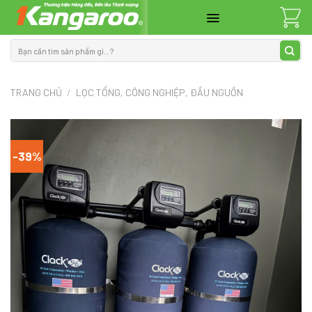
Skip
to
content
Tìm
kiếm:
TRANG CHỦ
/
LỌC TỔNG, CÔNG NGHIỆP, ĐẦU NGUỒN
-39%